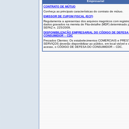
Empresarial
CONTRATO DE MÚTUO
Conheça as principais características do contrato de mútuo.
EMISSOR DE CUPOM FISCAL (ECF)
Regulamenta a apresentao dos arquivos magnticos com registro
dados gravados na memria de Fita-detalhe (MDF) determinado 
SEFAZ n. 225/2009.
DISPONIBILIZAÇÃO EMPRESARIAL DO CÓDIGO DE DEFESA
CONSUMIDOR – CDC
Prezados Clientes: Os estabelecimentos COMERCIAIS e PR
SERVIÇOS deverão disponibilizar ao público, em local visível e d
acesso, o CÓDIGO DE DEFESA DO CONSUMIDOR – CDC.