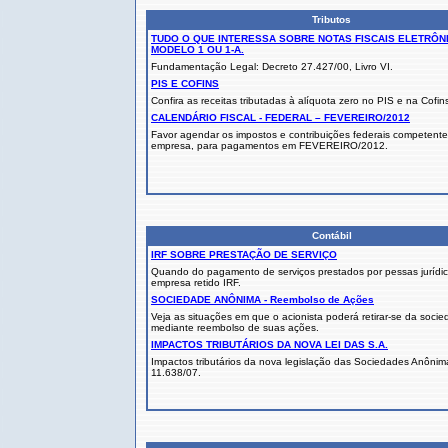
Tributos
TUDO O QUE INTERESSA SOBRE NOTAS FISCAIS ELETRÔNI
MODELO 1 OU 1-A.
Fundamentação Legal: Decreto 27.427/00, Livro VI.
PIS E COFINS
Confira as receitas tributadas à alíquota zero no PIS e na Cofin
CALENDÁRIO FISCAL - FEDERAL – FEVEREIRO/2012
Favor agendar os impostos e contribuições federais competente
empresa, para pagamentos em FEVEREIRO/2012.
Contábil
IRF SOBRE PRESTAÇÃO DE SERVIÇO
Quando do pagamento de serviços prestados por pessas jurídi
empresa retido IRF.
SOCIEDADE ANÔNIMA - Reembolso de Ações
Veja as situações em que o acionista poderá retirar-se da soci
mediante reembolso de suas ações.
IMPACTOS TRIBUTÁRIOS DA NOVA LEI DAS S.A.
Impactos tributários da nova legislação das Sociedades Anônim
11.638/07.